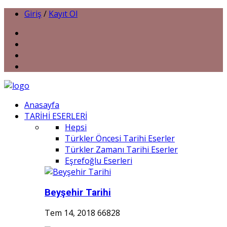
Giriş
/
Kayıt Ol
Anasayfa
TARİHİ ESERLERİ
Hepsi
Türkler Öncesi Tarihi Eserler
Türkler Zamanı Tarihi Eserler
Eşrefoğlu Eserleri
Beyşehir Tarihi
Tem 14, 2018
66828