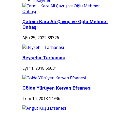
Hikayeler
Çetmili Kara Ali Çavuş ve Oğlu Mehmet
Onbaşı
Ağu 25, 2022
39326
Beyşehir Tarhanası
Eyl 11, 2018
66031
Gölde Yürüyen Kervan Efsanesi
Tem 14, 2018
14936