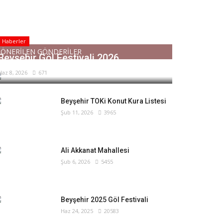
Haberler
ÖNERİLEN GÖNDERİLER
Beyşehir Göl Festivali 2026
Haz 8, 2026
671
Beyşehir TOKi Konut Kura Listesi
Şub 11, 2026
3965
Ali Akkanat Mahallesi
Şub 6, 2026
5455
Beyşehir 2025 Göl Festivali
Haz 24, 2025
20583