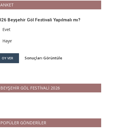
ANKET
026 Beyşehir Göl Festivali Yapılmalı mı?
Evet
Hayır
Sonuçları Görüntüle
OY VER
BEYŞEHİR GÖL FESTİVALİ 2026
POPÜLER GÖNDERİLER