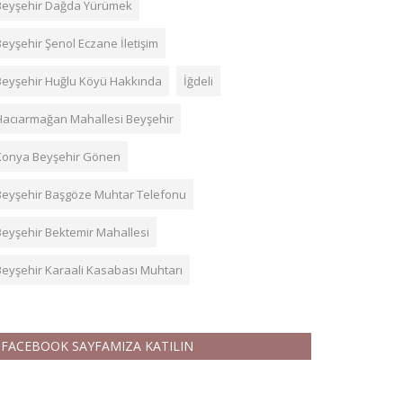
Beyşehir Dağda Yürümek
Beyşehir Şenol Eczane İletişim
Beyşehir Huğlu Köyü Hakkında
İğdeli
Hacıarmağan Mahallesi Beyşehir
Konya Beyşehir Gönen
Beyşehir Başgöze Muhtar Telefonu
Beyşehir Bektemir Mahallesi
Beyşehir Karaali Kasabası Muhtarı
FACEBOOK SAYFAMIZA KATILIN