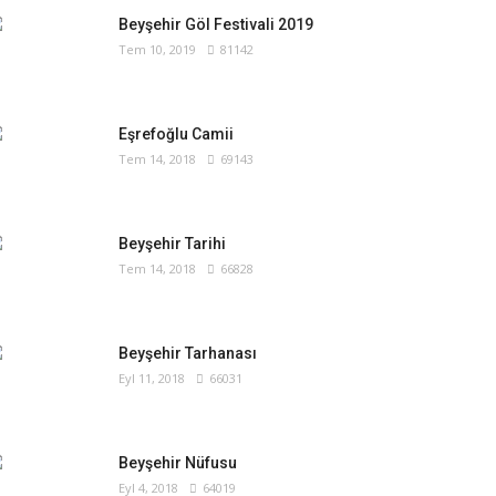
Beyşehir Göl Festivali 2019
Tem 10, 2019
81142
Eşrefoğlu Camii
Tem 14, 2018
69143
Beyşehir Tarihi
Tem 14, 2018
66828
Beyşehir Tarhanası
Eyl 11, 2018
66031
Beyşehir Nüfusu
Eyl 4, 2018
64019