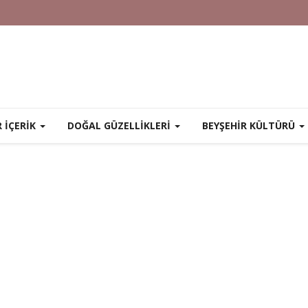
R İÇERİK
DOĞAL GÜZELLİKLERİ
BEYŞEHİR KÜLTÜRÜ
ı