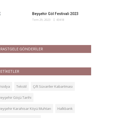
Beyşehir Göl Festivali 2023
Tem 29, 2023
43418
RASTGELE GÖNDERİLER
ETİKETLER
Pisidya
Tekstil
Çift Süvariler Kabartması
Beyşehir Göçü Tarihi
Beyşehir Karahisar Köyü Muhtarı
Halkbank