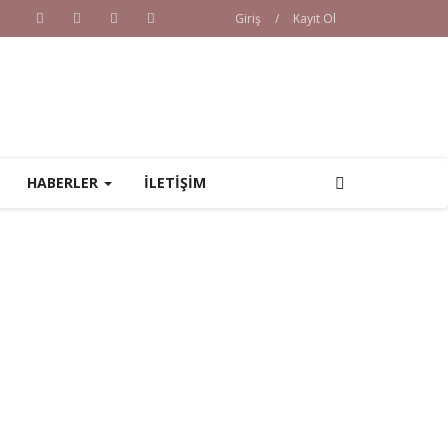
Giriş
/
Kayıt Ol
HABERLER
İLETİŞİM