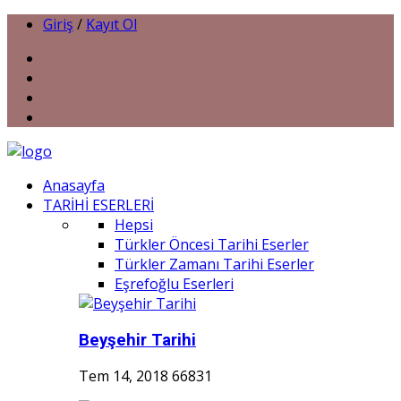
Giriş
/
Kayıt Ol
Anasayfa
TARİHİ ESERLERİ
Hepsi
Türkler Öncesi Tarihi Eserler
Türkler Zamanı Tarihi Eserler
Eşrefoğlu Eserleri
Beyşehir Tarihi
Tem 14, 2018
66831