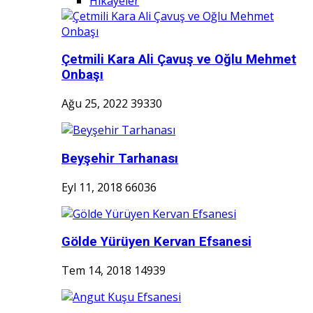
Hikayeler
Çetmili Kara Ali Çavuş ve Oğlu Mehmet
Onbaşı
Ağu 25, 2022
39330
Beyşehir Tarhanası
Eyl 11, 2018
66036
Gölde Yürüyen Kervan Efsanesi
Tem 14, 2018
14939