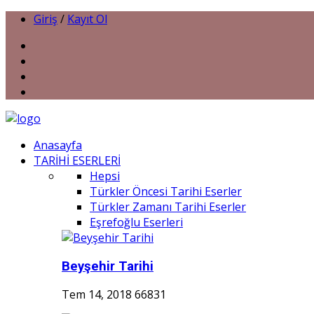
Giriş
/
Kayıt Ol
Anasayfa
TARİHİ ESERLERİ
Hepsi
Türkler Öncesi Tarihi Eserler
Türkler Zamanı Tarihi Eserler
Eşrefoğlu Eserleri
Beyşehir Tarihi
Tem 14, 2018
66831