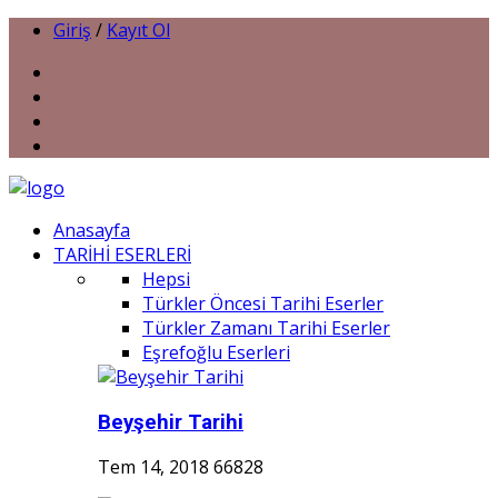
Giriş
/
Kayıt Ol
Anasayfa
TARİHİ ESERLERİ
Hepsi
Türkler Öncesi Tarihi Eserler
Türkler Zamanı Tarihi Eserler
Eşrefoğlu Eserleri
Beyşehir Tarihi
Tem 14, 2018
66828