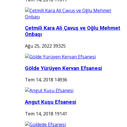
Çetmili Kara Ali Çavuş ve Oğlu Mehmet
Onbaşı
Ağu 25, 2022
39325
Gölde Yürüyen Kervan Efsanesi
Tem 14, 2018
14936
Angut Kuşu Efsanesi
Tem 14, 2018
19141