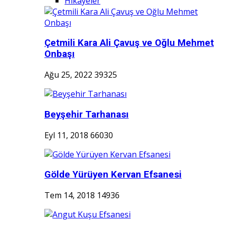
Hikayeler
Çetmili Kara Ali Çavuş ve Oğlu Mehmet
Onbaşı
Ağu 25, 2022
39325
Beyşehir Tarhanası
Eyl 11, 2018
66030
Gölde Yürüyen Kervan Efsanesi
Tem 14, 2018
14936