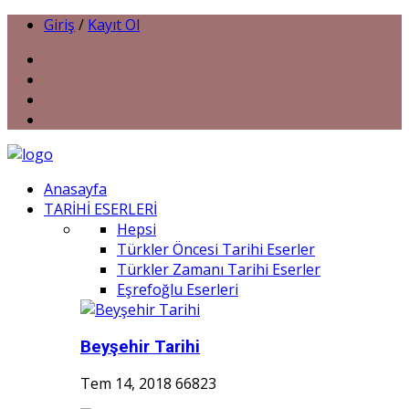
Giriş
/
Kayıt Ol
Anasayfa
TARİHİ ESERLERİ
Hepsi
Türkler Öncesi Tarihi Eserler
Türkler Zamanı Tarihi Eserler
Eşrefoğlu Eserleri
Beyşehir Tarihi
Tem 14, 2018
66823