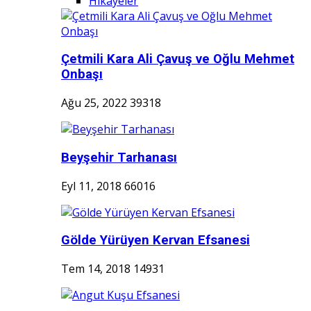
Hikayeler
Çetmili Kara Ali Çavuş ve Oğlu Mehmet
Onbaşı
Ağu 25, 2022
39318
Beyşehir Tarhanası
Eyl 11, 2018
66016
Gölde Yürüyen Kervan Efsanesi
Tem 14, 2018
14931