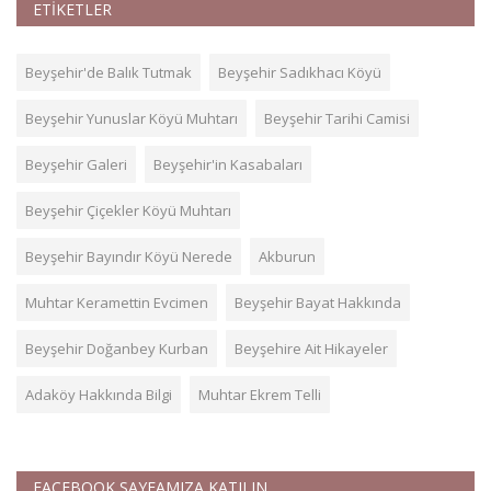
ETİKETLER
Beyşehir'de Balık Tutmak
Beyşehir Sadıkhacı Köyü
Beyşehir Yunuslar Köyü Muhtarı
Beyşehir Tarihi Camisi
Beyşehir Galeri
Beyşehir'in Kasabaları
Beyşehir Çiçekler Köyü Muhtarı
Beyşehir Bayındır Köyü Nerede
Akburun
Muhtar Keramettin Evcimen
Beyşehir Bayat Hakkında
Beyşehir Doğanbey Kurban
Beyşehire Ait Hikayeler
Adaköy Hakkında Bilgi
Muhtar Ekrem Telli
FACEBOOK SAYFAMIZA KATILIN