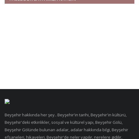
Beyşehir hakkında her şey.. Beyşehir'in tarihi, Beyşehir'in kültürü,
Beyşehir'deki etkinlikler, sosyal ve kültürel yapı, Beyşehir Gölü,
Beyşehir Gölünde bulunan adalar, adalar hakkında bilgi, Beyşehir
efsaneleri, hikayeleri, Beyşehir'de neler yapılır, nerelere gidilir,