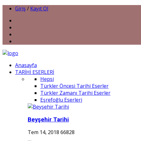
Giriş
/
Kayıt Ol
Anasayfa
TARİHİ ESERLERİ
Hepsi
Türkler Öncesi Tarihi Eserler
Türkler Zamanı Tarihi Eserler
Eşrefoğlu Eserleri
Beyşehir Tarihi
Tem 14, 2018
66828