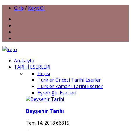
Giriş
/
Kayıt Ol
Anasayfa
TARİHİ ESERLERİ
Hepsi
Türkler Öncesi Tarihi Eserler
Türkler Zamanı Tarihi Eserler
Eşrefoğlu Eserleri
Beyşehir Tarihi
Tem 14, 2018
66815