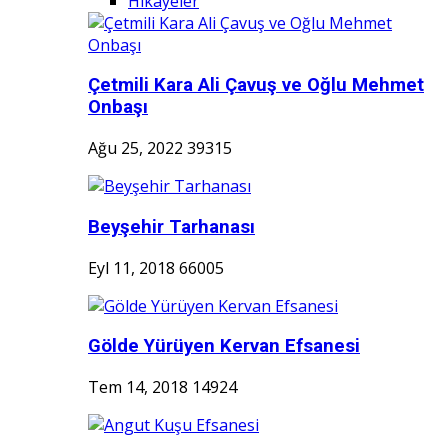
Hikayeler
Çetmili Kara Ali Çavuş ve Oğlu Mehmet
Onbaşı
Ağu 25, 2022
39315
Beyşehir Tarhanası
Eyl 11, 2018
66005
Gölde Yürüyen Kervan Efsanesi
Tem 14, 2018
14924