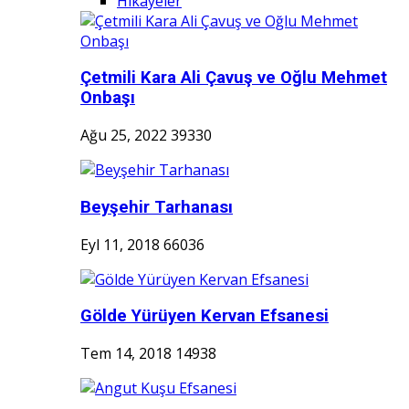
Hikayeler
Çetmili Kara Ali Çavuş ve Oğlu Mehmet
Onbaşı
Ağu 25, 2022
39330
Beyşehir Tarhanası
Eyl 11, 2018
66036
Gölde Yürüyen Kervan Efsanesi
Tem 14, 2018
14938