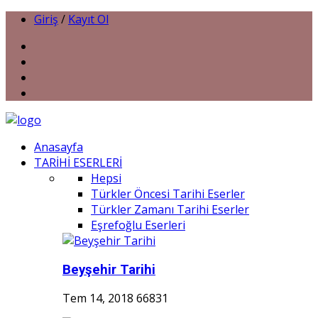
Giriş
/
Kayıt Ol
Anasayfa
TARİHİ ESERLERİ
Hepsi
Türkler Öncesi Tarihi Eserler
Türkler Zamanı Tarihi Eserler
Eşrefoğlu Eserleri
Beyşehir Tarihi
Tem 14, 2018
66831