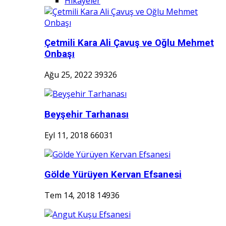
Hikayeler
Çetmili Kara Ali Çavuş ve Oğlu Mehmet
Onbaşı
Ağu 25, 2022
39326
Beyşehir Tarhanası
Eyl 11, 2018
66031
Gölde Yürüyen Kervan Efsanesi
Tem 14, 2018
14936