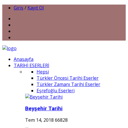
Giriş
/
Kayıt Ol
Anasayfa
TARİHİ ESERLERİ
Hepsi
Türkler Öncesi Tarihi Eserler
Türkler Zamanı Tarihi Eserler
Eşrefoğlu Eserleri
Beyşehir Tarihi
Tem 14, 2018
66828