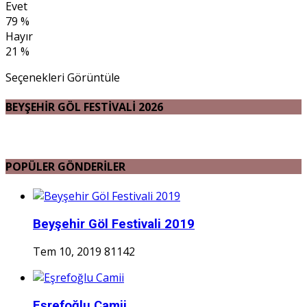
Evet
79 %
Hayır
21 %
Seçenekleri Görüntüle
BEYŞEHİR GÖL FESTİVALİ 2026
POPÜLER GÖNDERİLER
Beyşehir Göl Festivali 2019
Tem 10, 2019
81142
Eşrefoğlu Camii