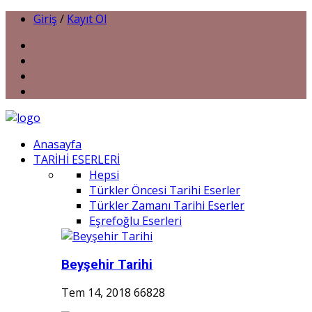
Giriş
/
Kayıt Ol
Anasayfa
TARİHİ ESERLERİ
Hepsi
Türkler Öncesi Tarihi Eserler
Türkler Zamanı Tarihi Eserler
Eşrefoğlu Eserleri
Beyşehir Tarihi
Tem 14, 2018
66828