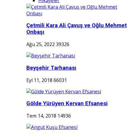
Hikayeler
Çetmili Kara Ali Çavuş ve Oğlu Mehmet
Onbaşı
Ağu 25, 2022
39326
Beyşehir Tarhanası
Eyl 11, 2018
66031
Gölde Yürüyen Kervan Efsanesi
Tem 14, 2018
14936