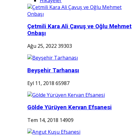
Hikayeler
Çetmili Kara Ali Çavuş ve Oğlu Mehmet
Onbaşı
Ağu 25, 2022
39303
Beyşehir Tarhanası
Eyl 11, 2018
65987
Gölde Yürüyen Kervan Efsanesi
Tem 14, 2018
14909