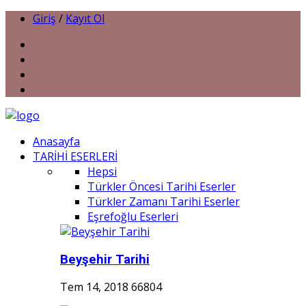
Giriş
/
Kayıt Ol
Anasayfa
TARİHİ ESERLERİ
Hepsi
Türkler Öncesi Tarihi Eserler
Türkler Zamanı Tarihi Eserler
Eşrefoğlu Eserleri
Beyşehir Tarihi
Tem 14, 2018
66804