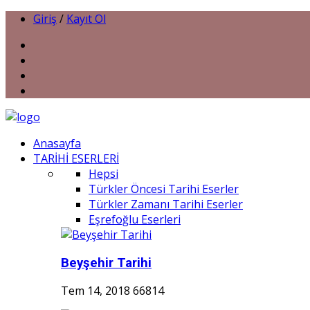
Giriş
/
Kayıt Ol
Anasayfa
TARİHİ ESERLERİ
Hepsi
Türkler Öncesi Tarihi Eserler
Türkler Zamanı Tarihi Eserler
Eşrefoğlu Eserleri
Beyşehir Tarihi
Tem 14, 2018
66814