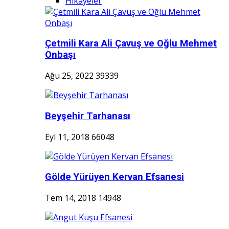
Hikayeler
Çetmili Kara Ali Çavuş ve Oğlu Mehmet
Onbaşı
Ağu 25, 2022
39339
Beyşehir Tarhanası
Eyl 11, 2018
66048
Gölde Yürüyen Kervan Efsanesi
Tem 14, 2018
14948