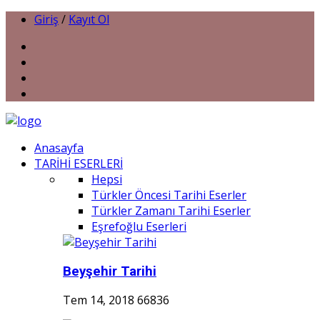
Giriş
/
Kayıt Ol
Anasayfa
TARİHİ ESERLERİ
Hepsi
Türkler Öncesi Tarihi Eserler
Türkler Zamanı Tarihi Eserler
Eşrefoğlu Eserleri
Beyşehir Tarihi
Tem 14, 2018
66836