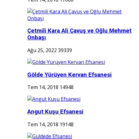
Çetmili Kara Ali Çavuş ve Oğlu Mehmet
Onbaşı
Ağu 25, 2022
39339
Gölde Yürüyen Kervan Efsanesi
Tem 14, 2018
14948
Angut Kuşu Efsanesi
Tem 14, 2018
19148