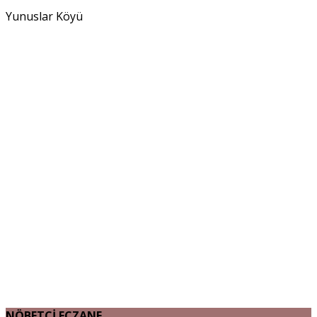
Yunuslar Köyü
NÖBETÇİ ECZANE