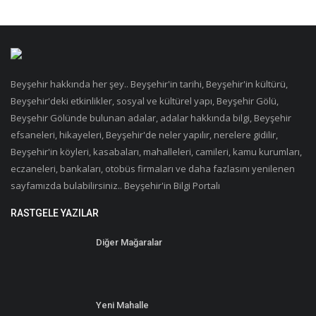
Beyşehir hakkında her şey.. Beyşehir'in tarihi, Beyşehir'in kültürü,
Beyşehir'deki etkinlikler, sosyal ve kültürel yapı, Beyşehir Gölü,
Beyşehir Gölünde bulunan adalar, adalar hakkında bilgi, Beyşehir
efsaneleri, hikayeleri, Beyşehir'de neler yapılır, nerelere gidilir,
Beyşehir'in köyleri, kasabaları, mahalleleri, camileri, kamu kurumları,
eczaneleri, bankaları, otobüs firmaları ve daha fazlasını yenilenen
sayfamızda bulabilirsiniz.. Beyşehir'in Bilgi Portalı
RASTGELE YAZILAR
Diğer Mağaralar
Yeni Mahalle