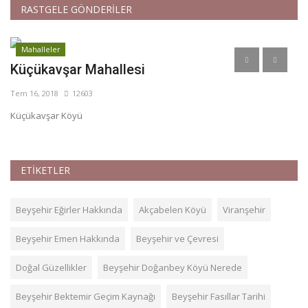
RASTGELE GÖNDERİLER
Mahalleler
Küçükavşar Mahallesi
E
Tem 16, 2018
12603
Te
Küçükavşar Köyü
ETİKETLER
Beyşehir Eğirler Hakkında
Akçabelen Köyü
Viranşehir
Beyşehir Emen Hakkında
Beyşehir ve Çevresi
Doğal Güzellikler
Beyşehir Doğanbey Köyü Nerede
Beyşehir Bektemir Geçim Kaynağı
Beyşehir Fasıllar Tarihi