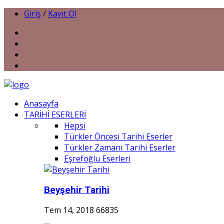
Giriş
/
Kayıt Ol
Anasayfa
TARİHİ ESERLERİ
Hepsi
Türkler Öncesi Tarihi Eserler
Türkler Zamanı Tarihi Eserler
Eşrefoğlu Eserleri
Beyşehir Tarihi
Tem 14, 2018
66835