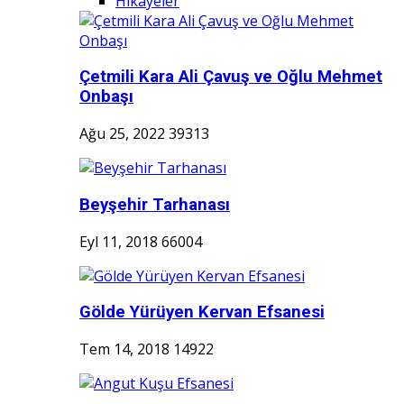
Hikayeler
Çetmili Kara Ali Çavuş ve Oğlu Mehmet
Onbaşı
Ağu 25, 2022
39313
Beyşehir Tarhanası
Eyl 11, 2018
66004
Gölde Yürüyen Kervan Efsanesi
Tem 14, 2018
14922