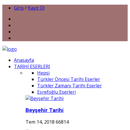
Giriş
/
Kayıt Ol
Anasayfa
TARİHİ ESERLERİ
Hepsi
Türkler Öncesi Tarihi Eserler
Türkler Zamanı Tarihi Eserler
Eşrefoğlu Eserleri
Beyşehir Tarihi
Tem 14, 2018
66814