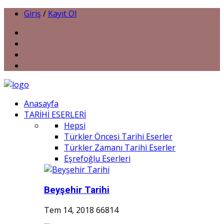
Giriş
/
Kayıt Ol
Anasayfa
TARİHİ ESERLERİ
Hepsi
Türkler Öncesi Tarihi Eserler
Türkler Zamanı Tarihi Eserler
Eşrefoğlu Eserleri
Beyşehir Tarihi
Tem 14, 2018
66814