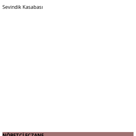
Sevindik Kasabası
NÖBETÇİ ECZANE