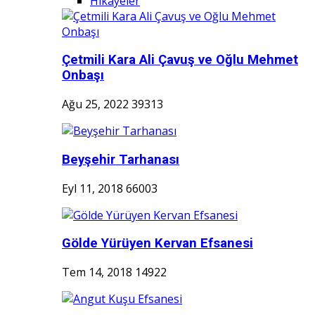
Hikayeler
Çetmili Kara Ali Çavuş ve Oğlu Mehmet
Onbaşı
Ağu 25, 2022
39313
Beyşehir Tarhanası
Eyl 11, 2018
66003
Gölde Yürüyen Kervan Efsanesi
Tem 14, 2018
14922