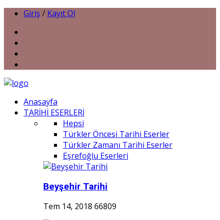
Giriş
/
Kayıt Ol
Anasayfa
TARİHİ ESERLERİ
Hepsi
Türkler Öncesi Tarihi Eserler
Türkler Zamanı Tarihi Eserler
Eşrefoğlu Eserleri
Beyşehir Tarihi
Tem 14, 2018
66809