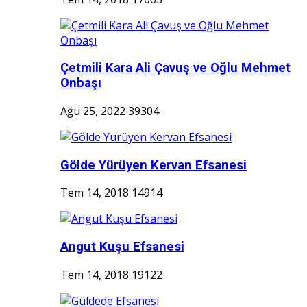
Çetmili Kara Ali Çavuş ve Oğlu Mehmet
Onbaşı
Ağu 25, 2022
39304
Gölde Yürüyen Kervan Efsanesi
Tem 14, 2018
14914
Angut Kuşu Efsanesi
Tem 14, 2018
19122