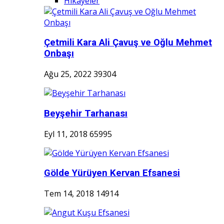
Hikayeler
Çetmili Kara Ali Çavuş ve Oğlu Mehmet
Onbaşı
Ağu 25, 2022
39304
Beyşehir Tarhanası
Eyl 11, 2018
65995
Gölde Yürüyen Kervan Efsanesi
Tem 14, 2018
14914