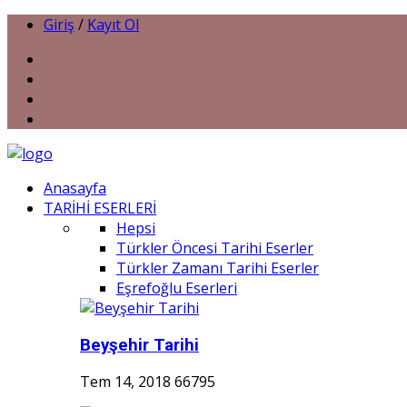
Giriş
/
Kayıt Ol
Anasayfa
TARİHİ ESERLERİ
Hepsi
Türkler Öncesi Tarihi Eserler
Türkler Zamanı Tarihi Eserler
Eşrefoğlu Eserleri
Beyşehir Tarihi
Tem 14, 2018
66795