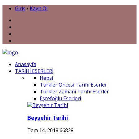
Giriş
/
Kayıt Ol
Anasayfa
TARİHİ ESERLERİ
Hepsi
Türkler Öncesi Tarihi Eserler
Türkler Zamanı Tarihi Eserler
Eşrefoğlu Eserleri
Beyşehir Tarihi
Tem 14, 2018
66828