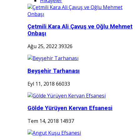
Hikayeler
Çetmili Kara Ali Çavuş ve Oğlu Mehmet
Onbaşı
Ağu 25, 2022
39326
Beyşehir Tarhanası
Eyl 11, 2018
66033
Gölde Yürüyen Kervan Efsanesi
Tem 14, 2018
14937