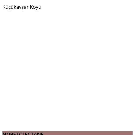
Küçükavşar Köyü
NÖBETÇİ ECZANE