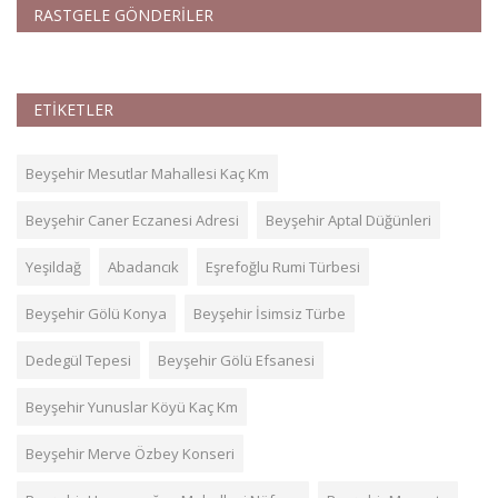
RASTGELE GÖNDERİLER
ETİKETLER
Beyşehir Mesutlar Mahallesi Kaç Km
Beyşehir Caner Eczanesi Adresi
Beyşehir Aptal Düğünleri
Yeşildağ
Abadancık
Eşrefoğlu Rumi Türbesi
Beyşehir Gölü Konya
Beyşehir İsimsiz Türbe
Dedegül Tepesi
Beyşehir Gölü Efsanesi
Beyşehir Yunuslar Köyü Kaç Km
Beyşehir Merve Özbey Konseri