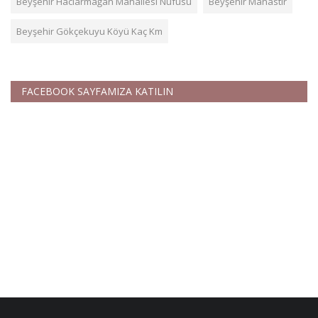
Beyşehir Hacıarmağan Mahallesi Nüfusu
Beyşehir Manastır
Beyşehir Gökçekuyu Köyü Kaç Km
FACEBOOK SAYFAMIZA KATILIN