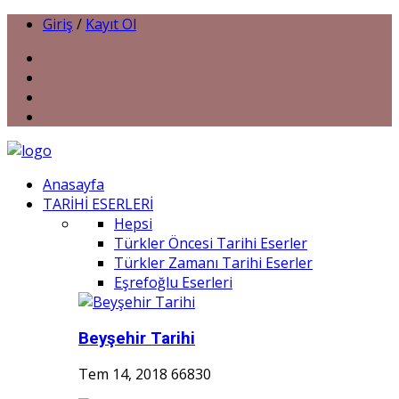
Giriş
/
Kayıt Ol
Anasayfa
TARİHİ ESERLERİ
Hepsi
Türkler Öncesi Tarihi Eserler
Türkler Zamanı Tarihi Eserler
Eşrefoğlu Eserleri
Beyşehir Tarihi
Tem 14, 2018
66830