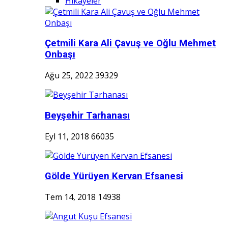
Hikayeler
Çetmili Kara Ali Çavuş ve Oğlu Mehmet
Onbaşı
Ağu 25, 2022
39329
Beyşehir Tarhanası
Eyl 11, 2018
66035
Gölde Yürüyen Kervan Efsanesi
Tem 14, 2018
14938