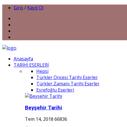
Giriş
/
Kayıt Ol
Anasayfa
TARİHİ ESERLERİ
Hepsi
Türkler Öncesi Tarihi Eserler
Türkler Zamanı Tarihi Eserler
Eşrefoğlu Eserleri
Beyşehir Tarihi
Tem 14, 2018
66836