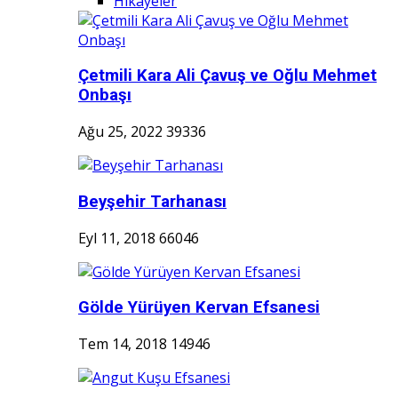
Hikayeler
Çetmili Kara Ali Çavuş ve Oğlu Mehmet
Onbaşı
Ağu 25, 2022
39336
Beyşehir Tarhanası
Eyl 11, 2018
66046
Gölde Yürüyen Kervan Efsanesi
Tem 14, 2018
14946