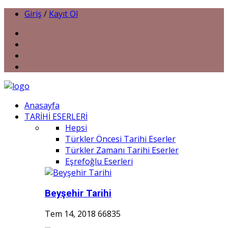
Giriş
/
Kayıt Ol
Anasayfa
TARİHİ ESERLERİ
Hepsi
Türkler Öncesi Tarihi Eserler
Türkler Zamanı Tarihi Eserler
Eşrefoğlu Eserleri
Beyşehir Tarihi
Tem 14, 2018
66835