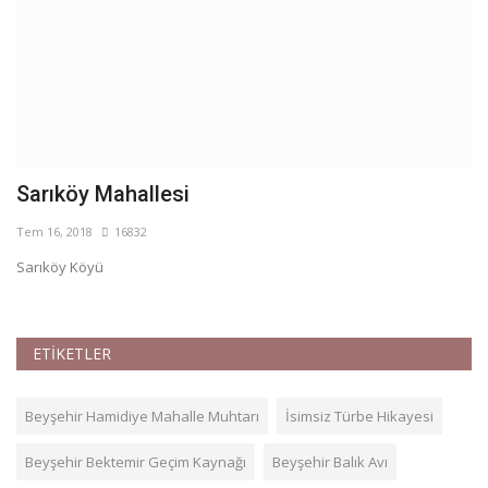
Sarıköy Mahallesi
İ
Tem 16, 2018
16832
Te
Sarıköy Köyü
İs
ETİKETLER
Beyşehir Hamidiye Mahalle Muhtarı
İsimsiz Türbe Hikayesi
Beyşehir Bektemir Geçim Kaynağı
Beyşehir Balık Avı