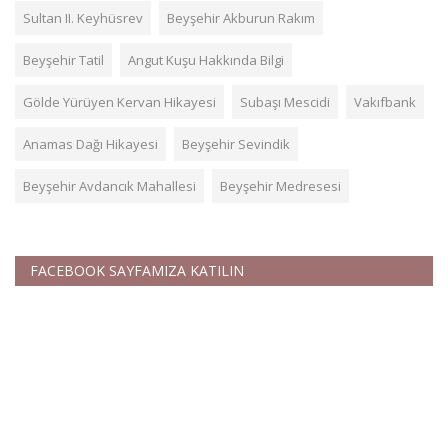
Sultan II. Keyhüsrev
Beyşehir Akburun Rakım
Beyşehir Tatil
Angut Kuşu Hakkında Bilgi
Gölde Yürüyen Kervan Hikayesi
Subaşı Mescidi
Vakıfbank
Anamas Dağı Hikayesi
Beyşehir Sevindik
Beyşehir Avdancık Mahallesi
Beyşehir Medresesi
FACEBOOK SAYFAMIZA KATILIN