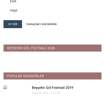
Evet
Hayır
Sonuçları Görüntüle
OY VER
BEYŞEHİR GÖL FESTİVALİ 2026
POPÜLER GÖNDERİLER
Beyşehir Göl Festivali 2019
Tem 10, 2019
81151