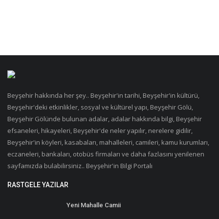
Beyşehir hakkında her şey.. Beyşehir'in tarihi, Beyşehir'in kültürü,
Beyşehir'deki etkinlikler, sosyal ve kültürel yapı, Beyşehir Gölü,
Beyşehir Gölünde bulunan adalar, adalar hakkında bilgi, Beyşehir
efsaneleri, hikayeleri, Beyşehir'de neler yapılır, nerelere gidilir,
Beyşehir'in köyleri, kasabaları, mahalleleri, camileri, kamu kurumları,
eczaneleri, bankaları, otobüs firmaları ve daha fazlasını yenilenen
sayfamızda bulabilirsiniz.. Beyşehir'in Bilgi Portalı
RASTGELE YAZILAR
Yeni Mahalle Camii