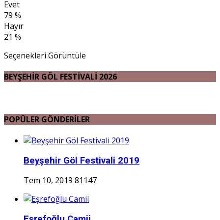
Evet
79 %
Hayır
21 %
Seçenekleri Görüntüle
BEYŞEHİR GÖL FESTİVALİ 2026
POPÜLER GÖNDERİLER
Beyşehir Göl Festivali 2019
Tem 10, 2019
81147
Eşrefoğlu Camii