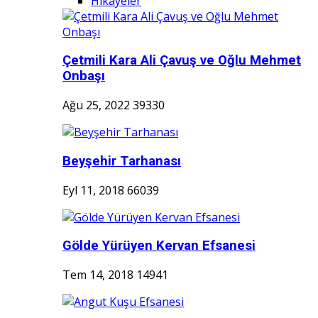
Hikayeler
Çetmili Kara Ali Çavuş ve Oğlu Mehmet
Onbaşı
Ağu 25, 2022
39330
Beyşehir Tarhanası
Eyl 11, 2018
66039
Gölde Yürüyen Kervan Efsanesi
Tem 14, 2018
14941