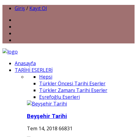
Giriş
/
Kayıt Ol
Anasayfa
TARİHİ ESERLERİ
Hepsi
Türkler Öncesi Tarihi Eserler
Türkler Zamanı Tarihi Eserler
Eşrefoğlu Eserleri
Beyşehir Tarihi
Tem 14, 2018
66831