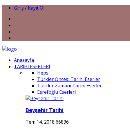
Giriş
/
Kayıt Ol
Anasayfa
TARİHİ ESERLERİ
Hepsi
Türkler Öncesi Tarihi Eserler
Türkler Zamanı Tarihi Eserler
Eşrefoğlu Eserleri
Beyşehir Tarihi
Tem 14, 2018
66836