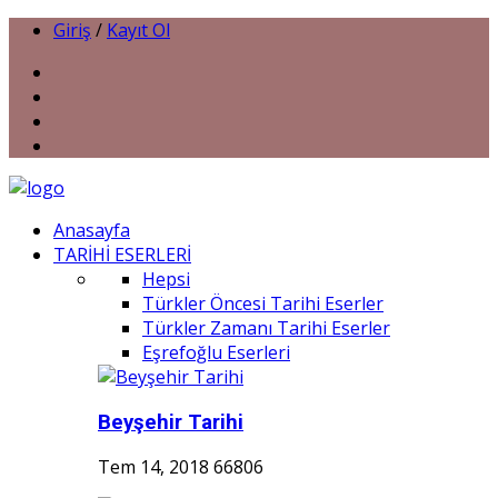
Giriş
/
Kayıt Ol
Anasayfa
TARİHİ ESERLERİ
Hepsi
Türkler Öncesi Tarihi Eserler
Türkler Zamanı Tarihi Eserler
Eşrefoğlu Eserleri
Beyşehir Tarihi
Tem 14, 2018
66806