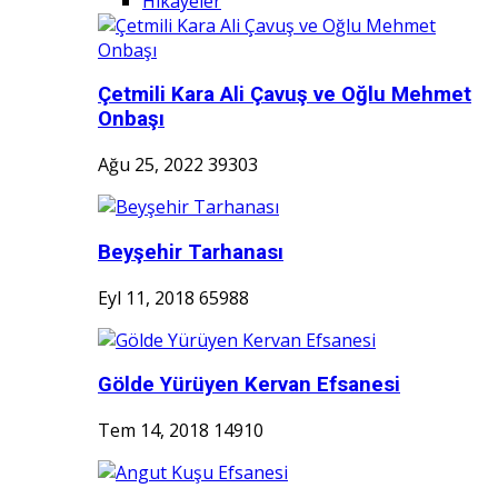
Hikayeler
Çetmili Kara Ali Çavuş ve Oğlu Mehmet
Onbaşı
Ağu 25, 2022
39303
Beyşehir Tarhanası
Eyl 11, 2018
65988
Gölde Yürüyen Kervan Efsanesi
Tem 14, 2018
14910