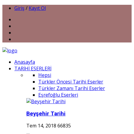
Giriş
/
Kayıt Ol
Anasayfa
TARİHİ ESERLERİ
Hepsi
Türkler Öncesi Tarihi Eserler
Türkler Zamanı Tarihi Eserler
Eşrefoğlu Eserleri
Beyşehir Tarihi
Tem 14, 2018
66835