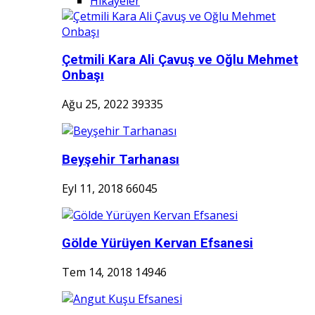
Hikayeler
Çetmili Kara Ali Çavuş ve Oğlu Mehmet
Onbaşı
Ağu 25, 2022
39335
Beyşehir Tarhanası
Eyl 11, 2018
66045
Gölde Yürüyen Kervan Efsanesi
Tem 14, 2018
14946