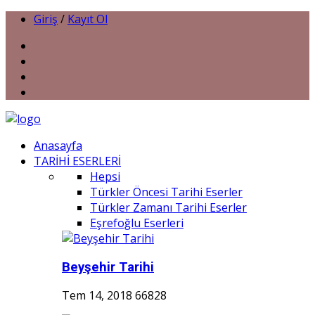
Giriş
/
Kayıt Ol
Anasayfa
TARİHİ ESERLERİ
Hepsi
Türkler Öncesi Tarihi Eserler
Türkler Zamanı Tarihi Eserler
Eşrefoğlu Eserleri
Beyşehir Tarihi
Tem 14, 2018
66828