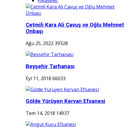
Hikayeler
Çetmili Kara Ali Çavuş ve Oğlu Mehmet
Onbaşı
Ağu 25, 2022
39328
Beyşehir Tarhanası
Eyl 11, 2018
66033
Gölde Yürüyen Kervan Efsanesi
Tem 14, 2018
14937