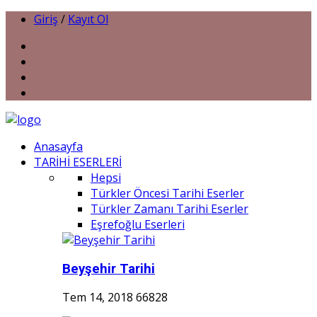
Giriş
/
Kayıt Ol
Anasayfa
TARİHİ ESERLERİ
Hepsi
Türkler Öncesi Tarihi Eserler
Türkler Zamanı Tarihi Eserler
Eşrefoğlu Eserleri
Beyşehir Tarihi
Tem 14, 2018
66828