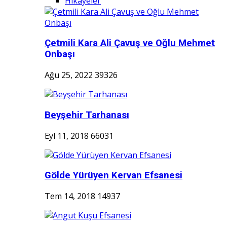
Hikayeler
Çetmili Kara Ali Çavuş ve Oğlu Mehmet
Onbaşı
Ağu 25, 2022
39326
Beyşehir Tarhanası
Eyl 11, 2018
66031
Gölde Yürüyen Kervan Efsanesi
Tem 14, 2018
14937