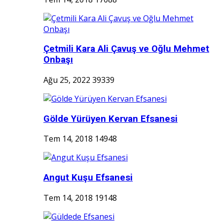
Çetmili Kara Ali Çavuş ve Oğlu Mehmet
Onbaşı
Ağu 25, 2022
39339
Gölde Yürüyen Kervan Efsanesi
Tem 14, 2018
14948
Angut Kuşu Efsanesi
Tem 14, 2018
19148