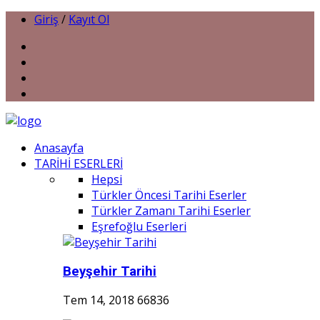
Giriş
/
Kayıt Ol
Anasayfa
TARİHİ ESERLERİ
Hepsi
Türkler Öncesi Tarihi Eserler
Türkler Zamanı Tarihi Eserler
Eşrefoğlu Eserleri
Beyşehir Tarihi
Tem 14, 2018
66836