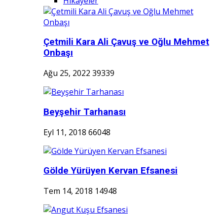
Hikayeler
Çetmili Kara Ali Çavuş ve Oğlu Mehmet
Onbaşı
Ağu 25, 2022
39339
Beyşehir Tarhanası
Eyl 11, 2018
66048
Gölde Yürüyen Kervan Efsanesi
Tem 14, 2018
14948