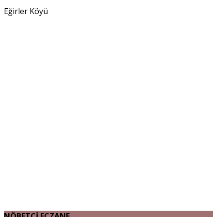
Eğirler Köyü
NÖBETÇİ ECZANE