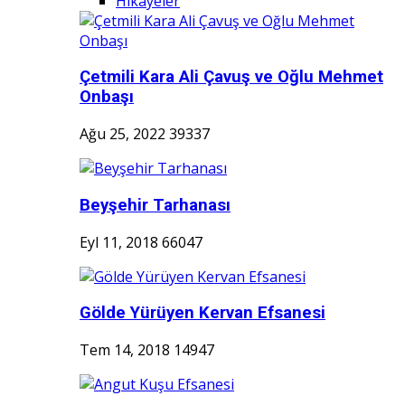
Hikayeler
Çetmili Kara Ali Çavuş ve Oğlu Mehmet
Onbaşı
Ağu 25, 2022
39337
Beyşehir Tarhanası
Eyl 11, 2018
66047
Gölde Yürüyen Kervan Efsanesi
Tem 14, 2018
14947