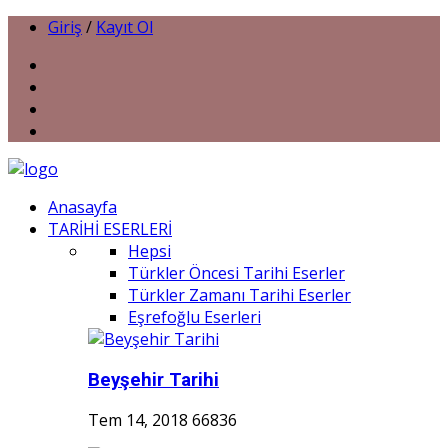
Giriş
/
Kayıt Ol
Anasayfa
TARİHİ ESERLERİ
Hepsi
Türkler Öncesi Tarihi Eserler
Türkler Zamanı Tarihi Eserler
Eşrefoğlu Eserleri
Beyşehir Tarihi
Tem 14, 2018
66836