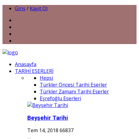
Giriş
/
Kayıt Ol
Anasayfa
TARİHİ ESERLERİ
Hepsi
Türkler Öncesi Tarihi Eserler
Türkler Zamanı Tarihi Eserler
Eşrefoğlu Eserleri
Beyşehir Tarihi
Tem 14, 2018
66837