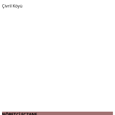
Çivril Köyü
NÖBETÇİ ECZANE