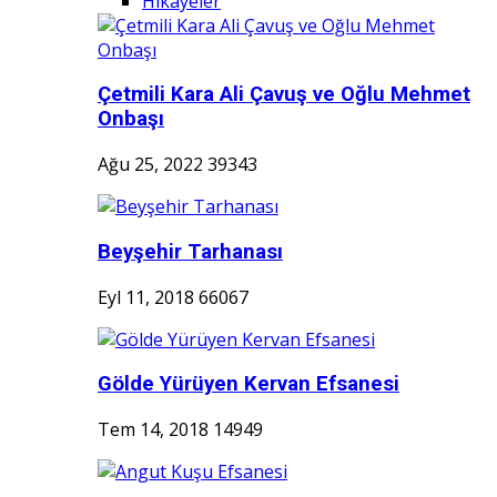
Hikayeler
Çetmili Kara Ali Çavuş ve Oğlu Mehmet
Onbaşı
Ağu 25, 2022
39343
Beyşehir Tarhanası
Eyl 11, 2018
66067
Gölde Yürüyen Kervan Efsanesi
Tem 14, 2018
14949