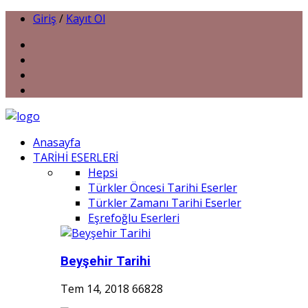
Giriş
/
Kayıt Ol
Anasayfa
TARİHİ ESERLERİ
Hepsi
Türkler Öncesi Tarihi Eserler
Türkler Zamanı Tarihi Eserler
Eşrefoğlu Eserleri
Beyşehir Tarihi
Tem 14, 2018
66828