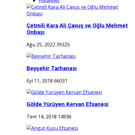
Hikayeler
Çetmili Kara Ali Çavuş ve Oğlu Mehmet
Onbaşı
Ağu 25, 2022
39325
Beyşehir Tarhanası
Eyl 11, 2018
66031
Gölde Yürüyen Kervan Efsanesi
Tem 14, 2018
14936