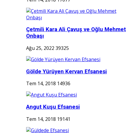
Çetmili Kara Ali Çavuş ve Oğlu Mehmet
Onbaşı
Ağu 25, 2022
39325
Gölde Yürüyen Kervan Efsanesi
Tem 14, 2018
14936
Angut Kuşu Efsanesi
Tem 14, 2018
19141