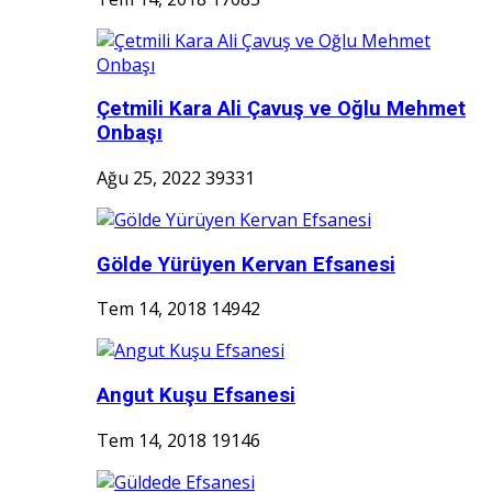
Çetmili Kara Ali Çavuş ve Oğlu Mehmet
Onbaşı
Ağu 25, 2022
39331
Gölde Yürüyen Kervan Efsanesi
Tem 14, 2018
14942
Angut Kuşu Efsanesi
Tem 14, 2018
19146