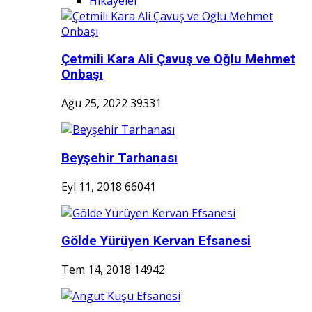
Hikayeler
Çetmili Kara Ali Çavuş ve Oğlu Mehmet
Onbaşı
Ağu 25, 2022
39331
Beyşehir Tarhanası
Eyl 11, 2018
66041
Gölde Yürüyen Kervan Efsanesi
Tem 14, 2018
14942