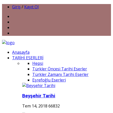
Giriş
/
Kayıt Ol
Anasayfa
TARİHİ ESERLERİ
Hepsi
Türkler Öncesi Tarihi Eserler
Türkler Zamanı Tarihi Eserler
Eşrefoğlu Eserleri
Beyşehir Tarihi
Tem 14, 2018
66832