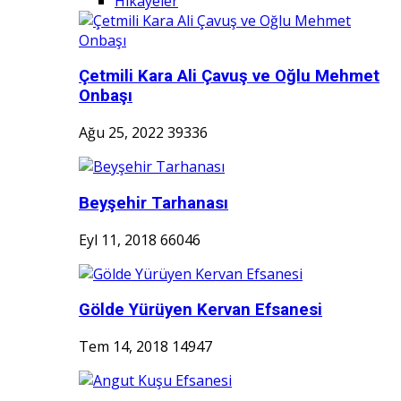
Hikayeler
Çetmili Kara Ali Çavuş ve Oğlu Mehmet
Onbaşı
Ağu 25, 2022
39336
Beyşehir Tarhanası
Eyl 11, 2018
66046
Gölde Yürüyen Kervan Efsanesi
Tem 14, 2018
14947