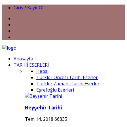
Giriş
/
Kayıt Ol
Anasayfa
TARİHİ ESERLERİ
Hepsi
Türkler Öncesi Tarihi Eserler
Türkler Zamanı Tarihi Eserler
Eşrefoğlu Eserleri
Beyşehir Tarihi
Tem 14, 2018
66835