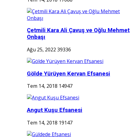
Çetmili Kara Ali Çavuş ve Oğlu Mehmet
Onbaşı
Ağu 25, 2022
39336
Gölde Yürüyen Kervan Efsanesi
Tem 14, 2018
14947
Angut Kuşu Efsanesi
Tem 14, 2018
19147