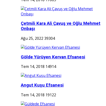
Çetmili Kara Ali Çavuş ve Oğlu Mehmet
Onbaşı
Ağu 25, 2022
39304
Gölde Yürüyen Kervan Efsanesi
Tem 14, 2018
14914
Angut Kuşu Efsanesi
Tem 14, 2018
19122