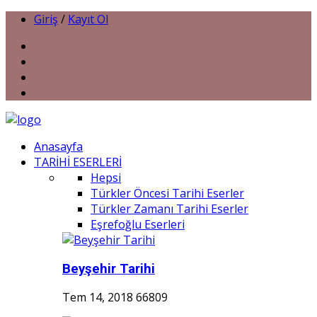
Giriş
/
Kayıt Ol
Anasayfa
TARİHİ ESERLERİ
Hepsi
Türkler Öncesi Tarihi Eserler
Türkler Zamanı Tarihi Eserler
Eşrefoğlu Eserleri
Beyşehir Tarihi
Tem 14, 2018
66809