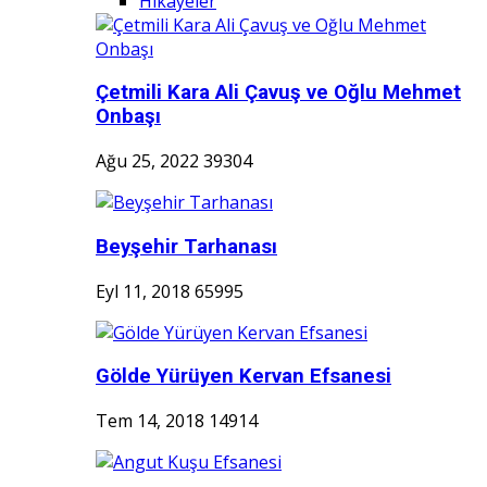
Hikayeler
Çetmili Kara Ali Çavuş ve Oğlu Mehmet
Onbaşı
Ağu 25, 2022
39304
Beyşehir Tarhanası
Eyl 11, 2018
65995
Gölde Yürüyen Kervan Efsanesi
Tem 14, 2018
14914