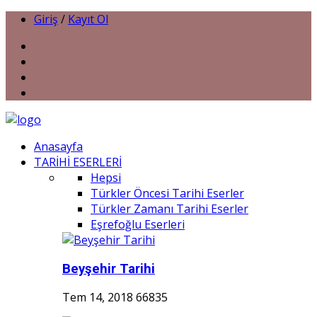
Giriş
/
Kayıt Ol
Anasayfa
TARİHİ ESERLERİ
Hepsi
Türkler Öncesi Tarihi Eserler
Türkler Zamanı Tarihi Eserler
Eşrefoğlu Eserleri
Beyşehir Tarihi
Tem 14, 2018
66835