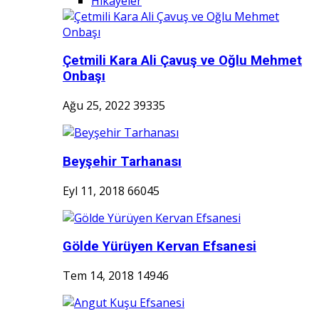
Hikayeler
Çetmili Kara Ali Çavuş ve Oğlu Mehmet
Onbaşı
Ağu 25, 2022
39335
Beyşehir Tarhanası
Eyl 11, 2018
66045
Gölde Yürüyen Kervan Efsanesi
Tem 14, 2018
14946