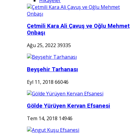
Hikayeler
Çetmili Kara Ali Çavuş ve Oğlu Mehmet
Onbaşı
Ağu 25, 2022
39335
Beyşehir Tarhanası
Eyl 11, 2018
66046
Gölde Yürüyen Kervan Efsanesi
Tem 14, 2018
14946