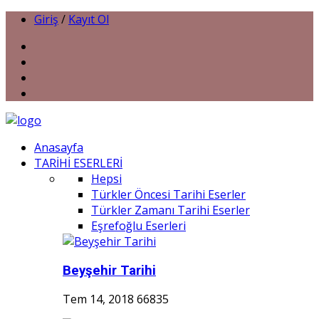
Giriş
/
Kayıt Ol
Anasayfa
TARİHİ ESERLERİ
Hepsi
Türkler Öncesi Tarihi Eserler
Türkler Zamanı Tarihi Eserler
Eşrefoğlu Eserleri
Beyşehir Tarihi
Tem 14, 2018
66835